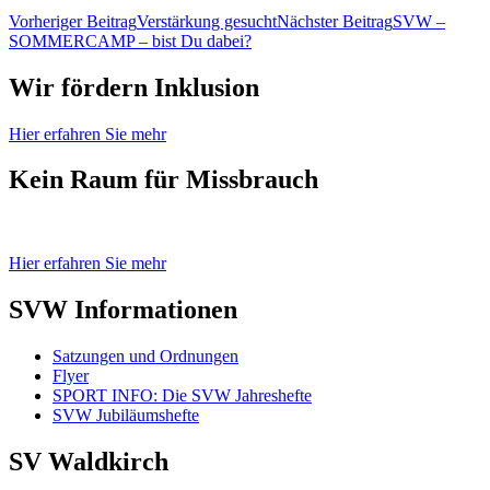
Beitragsnavigation
Vorheriger Beitrag
Verstärkung gesucht
Nächster Beitrag
SVW –
SOMMERCAMP – bist Du dabei?
Wir fördern Inklusion
Hier erfahren Sie mehr
Kein Raum für Missbrauch
Hier erfahren Sie mehr
SVW Informationen
Satzungen und Ordnungen
Flyer
SPORT INFO: Die SVW Jahreshefte
SVW Jubiläumshefte
SV Waldkirch