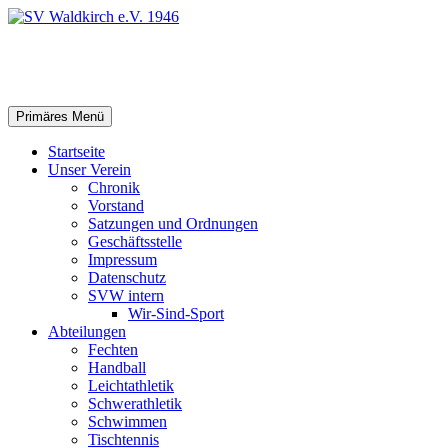
Zum
Inhalt
springen
SV Waldkirch e.V. 1946
Suchen
Primäres Menü
Startseite
Unser Verein
Chronik
Vorstand
Satzungen und Ordnungen
Geschäftsstelle
Impressum
Datenschutz
SVW intern
Wir-Sind-Sport
Abteilungen
Fechten
Handball
Leichtathletik
Schwerathletik
Schwimmen
Tischtennis