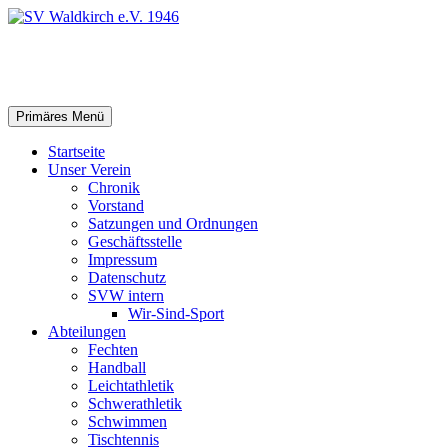
Zum
Inhalt
springen
SV Waldkirch e.V. 1946
Suchen
Primäres Menü
Startseite
Unser Verein
Chronik
Vorstand
Satzungen und Ordnungen
Geschäftsstelle
Impressum
Datenschutz
SVW intern
Wir-Sind-Sport
Abteilungen
Fechten
Handball
Leichtathletik
Schwerathletik
Schwimmen
Tischtennis