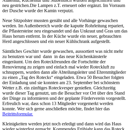
Außentür, Küchentür und Stubentisch wurden abgeschliffen und
neu gestrichen.Die Lampen z.T. erneuert oder ergänzt. Im Vorraum
der Dusche wurde der Kamin verputzt.
Neue Sitzpolster mussten genäht und alle Vorhänge gewaschen
werden. Im Außenbereich wurde die kaputte Rohrleitung repariert,
die Pflastersteine neu eingesandet und das Unkraut und Gras um das
Haus herum entfernt. In der Küche wurde ein neuer, gebrauchten
Herd angeschlossen und ein neuer Kühlschrank aufgestellt.
Sämtliches Geschirr wurde gewaschen, aussortiert was nicht mehr
zu benutzen war und dann in das neue Küchenkänsterle
eingeräumt. Um den Roteckfreunden die Fortschritte der
Renovierung zu zeigen und einfach mal wieder Roteckluft zu
schnuppern, wurden dann alle Abteilungsleiter und Ehrenmitglieder
zu einen „Tag des Rotecks“ eingeladen. Etwa 50 Besucher folgten
der Einladung und sie konnten am 23. September bei schönstem
Wetter z.B. ein zünftiges Roteckvesper genießen. Gleichzeitig
wurde dieser Tag genutzt, um die Besucher vor Ort über den Stand
der Dinge zu informieren und der geplante Förderverein vorgestellt.
Erfreulich war, dass schon 13 Mitglieder vorgemerkt werden
konnte. Wer sich gerne anschließen möchte, findet hier das
Beitrittsformular.
Kleinigkeiten werden jetzt noch erledigt und dann wird das Haus
wieder winterfest gemacht. Kommendes Frühjahr kann das Roteck