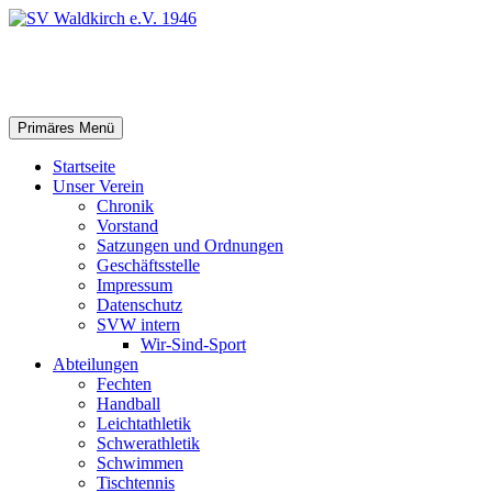
Zum
Inhalt
springen
SV Waldkirch e.V. 1946
Suchen
Primäres Menü
Startseite
Unser Verein
Chronik
Vorstand
Satzungen und Ordnungen
Geschäftsstelle
Impressum
Datenschutz
SVW intern
Wir-Sind-Sport
Abteilungen
Fechten
Handball
Leichtathletik
Schwerathletik
Schwimmen
Tischtennis