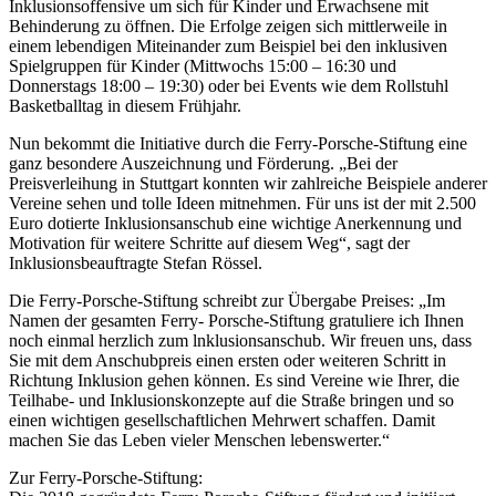
Inklusionsoffensive um sich für Kinder und Erwachsene mit
Behinderung zu öffnen. Die Erfolge zeigen sich mittlerweile in
einem lebendigen Miteinander zum Beispiel bei den inklusiven
Spielgruppen für Kinder (Mittwochs 15:00 – 16:30 und
Donnerstags 18:00 – 19:30) oder bei Events wie dem Rollstuhl
Basketballtag in diesem Frühjahr.
Nun bekommt die Initiative durch die Ferry-Porsche-Stiftung eine
ganz besondere Auszeichnung und Förderung. „Bei der
Preisverleihung in Stuttgart konnten wir zahlreiche Beispiele anderer
Vereine sehen und tolle Ideen mitnehmen. Für uns ist der mit 2.500
Euro dotierte Inklusionsanschub eine wichtige Anerkennung und
Motivation für weitere Schritte auf diesem Weg“, sagt der
Inklusionsbeauftragte Stefan Rössel.
Die Ferry-Porsche-Stiftung schreibt zur Übergabe Preises: „Im
Namen der gesamten Ferry- Porsche-Stiftung gratuliere ich Ihnen
noch einmal herzlich zum lnklusionsanschub. Wir freuen uns, dass
Sie mit dem Anschubpreis einen ersten oder weiteren Schritt in
Richtung Inklusion gehen können. Es sind Vereine wie Ihrer, die
Teilhabe- und Inklusionskonzepte auf die Straße bringen und so
einen wichtigen gesellschaftlichen Mehrwert schaffen. Damit
machen Sie das Leben vieler Menschen lebenswerter.“
Zur Ferry-Porsche-Stiftung: