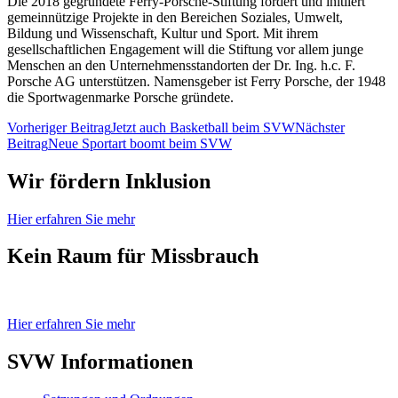
Die 2018 gegründete Ferry-Porsche-Stiftung fördert und initiiert
gemeinnützige Projekte in den Bereichen Soziales, Umwelt,
Bildung und Wissenschaft, Kultur und Sport. Mit ihrem
gesellschaftlichen Engagement will die Stiftung vor allem junge
Menschen an den Unternehmensstandorten der Dr. Ing. h.c. F.
Porsche AG unterstützen. Namensgeber ist Ferry Porsche, der 1948
die Sportwagenmarke Porsche gründete.
Beitragsnavigation
Vorheriger Beitrag
Jetzt auch Basketball beim SVW
Nächster
Beitrag
Neue Sportart boomt beim SVW
Wir fördern Inklusion
Hier erfahren Sie mehr
Kein Raum für Missbrauch
Hier erfahren Sie mehr
SVW Informationen