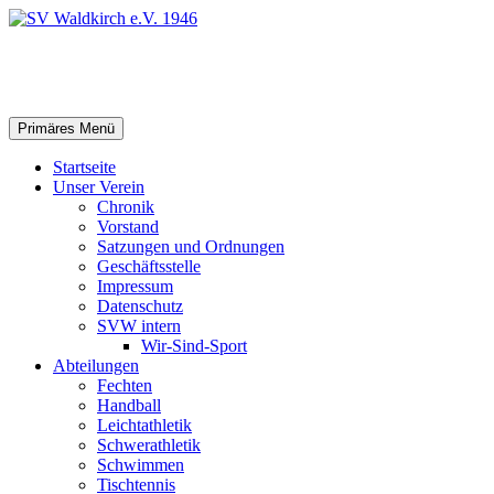
Zum
Inhalt
springen
SV Waldkirch e.V. 1946
Suchen
Primäres Menü
Startseite
Unser Verein
Chronik
Vorstand
Satzungen und Ordnungen
Geschäftsstelle
Impressum
Datenschutz
SVW intern
Wir-Sind-Sport
Abteilungen
Fechten
Handball
Leichtathletik
Schwerathletik
Schwimmen
Tischtennis