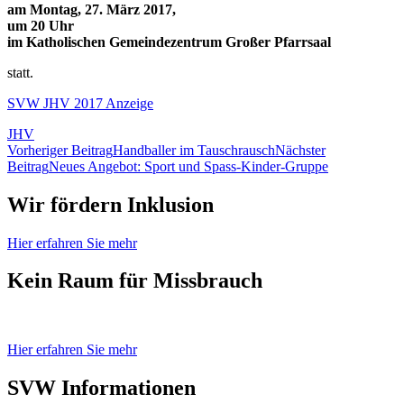
am Montag, 27. März 2017,
um
20 Uhr
im Katholischen Gemeindezentrum Großer Pfarrsaal
statt.
SVW JHV 2017 Anzeige
JHV
Beitragsnavigation
Vorheriger Beitrag
Handballer im Tauschrausch
Nächster
Beitrag
Neues Angebot: Sport und Spass-Kinder-Gruppe
Wir fördern Inklusion
Hier erfahren Sie mehr
Kein Raum für Missbrauch
Hier erfahren Sie mehr
SVW Informationen