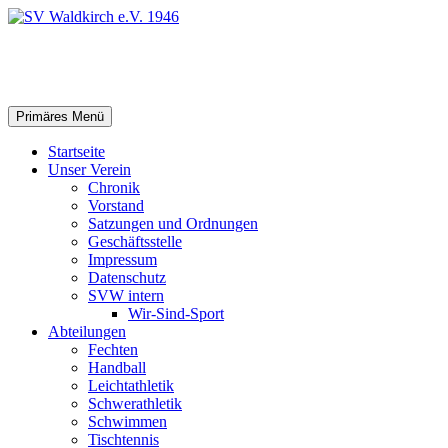
Zum
Inhalt
springen
SV Waldkirch e.V. 1946
Suchen
Primäres Menü
Startseite
Unser Verein
Chronik
Vorstand
Satzungen und Ordnungen
Geschäftsstelle
Impressum
Datenschutz
SVW intern
Wir-Sind-Sport
Abteilungen
Fechten
Handball
Leichtathletik
Schwerathletik
Schwimmen
Tischtennis