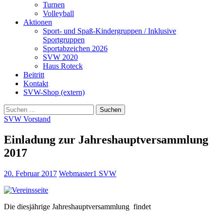
Turnen
Volleyball
Aktionen
Sport- und Spaß-Kindergruppen / Inklusive
Sportgruppen
Sportabzeichen 2026
SVW 2020
Haus Roteck
Beitritt
Kontakt
SVW-Shop (extern)
Suchen
nach:
SVW Vorstand
Einladung zur Jahreshauptversammlung
2017
20. Februar 2017
Webmaster1 SVW
Die diesjährige Jahreshauptversammlung findet