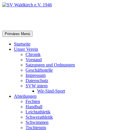
Zum
Inhalt
springen
SV Waldkirch e.V. 1946
Suchen
Primäres Menü
Startseite
Unser Verein
Chronik
Vorstand
Satzungen und Ordnungen
Geschäftsstelle
Impressum
Datenschutz
SVW intern
Wir-Sind-Sport
Abteilungen
Fechten
Handball
Leichtathletik
Schwerathletik
Schwimmen
Tischtennis