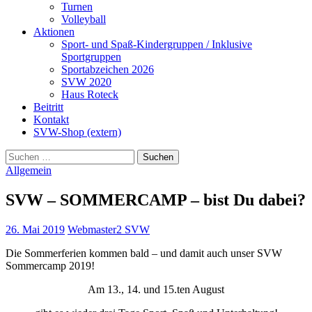
Turnen
Volleyball
Aktionen
Sport- und Spaß-Kindergruppen / Inklusive
Sportgruppen
Sportabzeichen 2026
SVW 2020
Haus Roteck
Beitritt
Kontakt
SVW-Shop (extern)
Suchen
nach:
Allgemein
SVW – SOMMERCAMP – bist Du dabei?
26. Mai 2019
Webmaster2 SVW
Die Sommerferien kommen bald – und damit auch unser SVW
Sommercamp 2019!
Am 13., 14. und 15.ten August