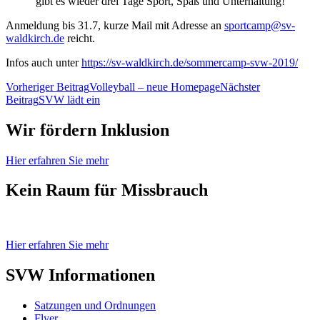
gibt es wieder drei Tage Sport, Spaß und Unterhaltung!
Anmeldung bis 31.7, kurze Mail mit Adresse an
sportcamp@sv-
waldkirch.de
reicht.
Infos auch unter
https://sv-waldkirch.de/sommercamp-svw-2019/
Beitragsnavigation
Vorheriger Beitrag
Volleyball – neue Homepage
Nächster
Beitrag
SVW lädt ein
Wir fördern Inklusion
Hier erfahren Sie mehr
Kein Raum für Missbrauch
Hier erfahren Sie mehr
SVW Informationen
Satzungen und Ordnungen
Flyer