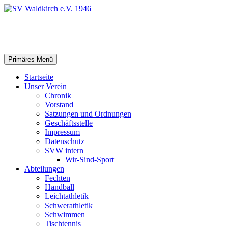
Zum
Inhalt
springen
SV Waldkirch e.V. 1946
Suchen
Primäres Menü
Startseite
Unser Verein
Chronik
Vorstand
Satzungen und Ordnungen
Geschäftsstelle
Impressum
Datenschutz
SVW intern
Wir-Sind-Sport
Abteilungen
Fechten
Handball
Leichtathletik
Schwerathletik
Schwimmen
Tischtennis