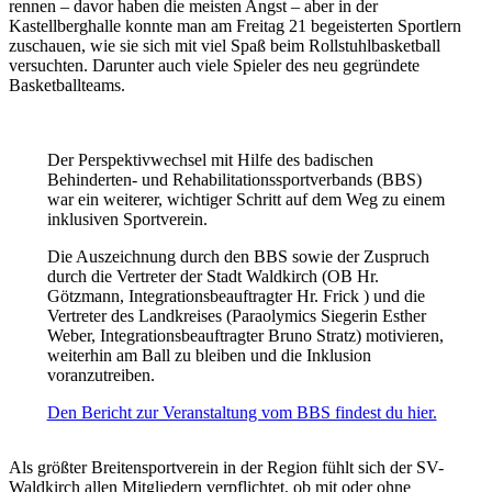
rennen – davor haben die meisten Angst – aber in der
Kastellberghalle konnte man am Freitag 21 begeisterten Sportlern
zuschauen, wie sie sich mit viel Spaß beim Rollstuhlbasketball
versuchten. Darunter auch viele Spieler des neu gegründete
Basketballteams.
Der Perspektivwechsel mit Hilfe des badischen
Behinderten- und Rehabilitationssportverbands (BBS)
war ein weiterer, wichtiger Schritt auf dem Weg zu einem
inklusiven Sportverein.
Die Auszeichnung durch den BBS sowie der Zuspruch
durch die Vertreter der Stadt Waldkirch (OB Hr.
Götzmann, Integrationsbeauftragter Hr. Frick ) und die
Vertreter des Landkreises (Paraolymics Siegerin Esther
Weber, Integrationsbeauftragter Bruno Stratz) motivieren,
weiterhin am Ball zu bleiben und die Inklusion
voranzutreiben.
Den Bericht zur Veranstaltung vom BBS findest du hier.
Als größter Breitensportverein in der Region fühlt sich der SV-
Waldkirch allen Mitgliedern verpflichtet, ob mit oder ohne